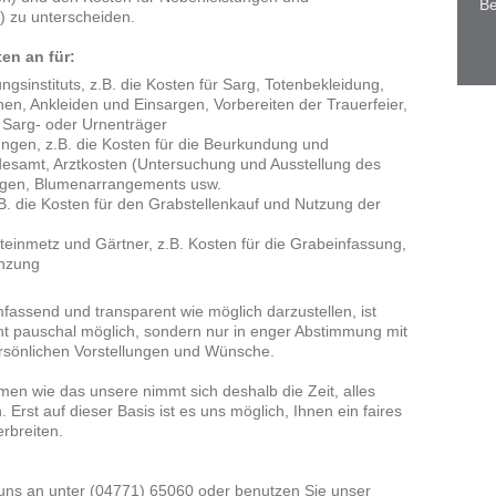
Be
 zu unterscheiden.
ten an für:
ngsinstituts, z.B. die Kosten für Sarg, Totenbekleidung,
en, Ankleiden und Einsargen, Vorbereiten der Trauerfeier,
, Sarg- oder Urnenträger
gen, z.B. die Kosten für die Beurkundung und
esamt, Arztkosten (Untersuchung und Ausstellung des
igen, Blumenarrangements usw.
B. die Kosten für den Grabstellenkauf und Nutzung der
teinmetz und Gärtner, z.B. Kosten für die Grabeinfassung,
anzung
fassend und transparent wie möglich darzustellen, ist
icht pauschal möglich, sondern nur in enger Abstimmung mit
ersönlichen Vorstellungen und Wünsche.
en wie das unsere nimmt sich deshalb die Zeit, alles
. Erst auf dieser Basis ist es uns möglich, Ihnen ein faires
rbreiten.
 uns an unter (04771) 65060 oder benutzen Sie unser