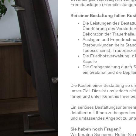
Fremdauslagen (Fremdleistungen)
Bei einer Bestattung fallen Kos
Die Leistungen des Bestattu
Überführung des Verstorben
Dekoration der Trauerhalle
Auslagen und Fremdrechnun
Sterbeurkunden beim Stand
Todesscheins), Traueranze
Die Friedhofsverwaltung, z.
Kapelle
Die Grabgestaltung durch S
ein Grabmal und die Bepfl
Die Kosten einer Bestattung so um
unser Ziel. Dies ist uns jedoch n
Ihnen und unter Kenntnis Ihrer p
Ein seriöses Bestattungsunternehm
detailliert mit Ihnen zu besprechen
und umfassendes Angebot zu unte
Sie haben noch Fragen?
Wir beraten Sie gerne. Rufen Sie